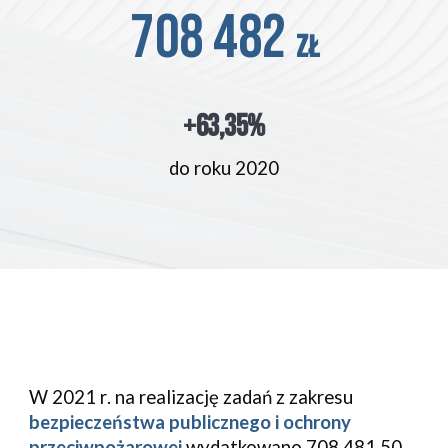
708 482 
zł
+63,35%
do roku 2020
W
 2021 r
.
 na realizację zadań z zakresu
bezpieczeństwa publicznego i ochrony 
przeciwpożarowej
wydatkowano 
708.481,50 