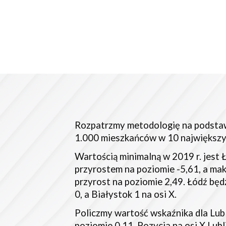
Rozpatrzmy metodologię na podstawi
1.000 mieszkańców w 10 największyc
Wartością minimalną w 2019 r. jest Ł
przyrostem na poziomie -5,61, a mak
przyrost na poziomie 2,49. Łódź będ
0, a Białystok 1 na osi X.
Policzmy wartość wskaźnika dla Lubl
poziomie 0,11. Pozycja na osi X Lubl