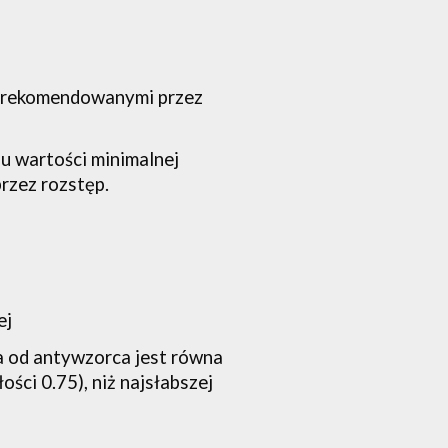
 rekomendowanymi przez 
u wartości minimalnej 
przez rozstęp.
ej
), a od antywzorca jest równa 
ści 0.75), niż najsłabszej 