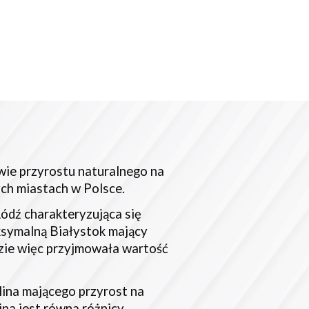
e przyrostu naturalnego na 
h miastach w Polsce. 
ódź charakteryzująca się 
symalną Białystok mający 
zie więc przyjmowała wartość 
ina mającego przyrost na 
ina jest równa różnicy 